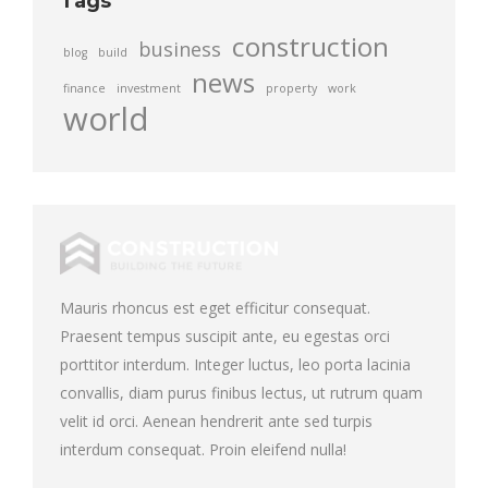
Tags
construction
business
blog
build
news
finance
investment
property
work
world
Mauris rhoncus est eget efficitur consequat.
Praesent tempus suscipit ante, eu egestas orci
porttitor interdum. Integer luctus, leo porta lacinia
convallis, diam purus finibus lectus, ut rutrum quam
velit id orci. Aenean hendrerit ante sed turpis
interdum consequat. Proin eleifend nulla!