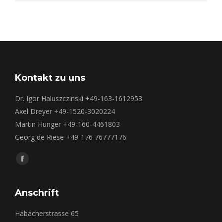
Kontakt zu uns
Dr. Igor Haluszczinski +49-163-1612953
Axel Dreyer +49-1520-3020224
Martin Hunger +49-160-4461803
Georg de Riese +49-176 76777176
Finden Sie uns auf:
Facebook
page
opens
Anschrift
in
Habacherstrasse 65
new