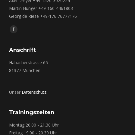
Axel Dreyer +49-1520-3020224
Martin Hunger +49-160-4461803
Georg de Riese +49-176 76777176
Finden Sie uns auf:
Facebook
page
opens
Anschrift
in
Habacherstrasse 65
new
81377 München
window
Unser
Datenschutz
Trainingszeiten
Montag 20.00 - 21.30 Uhr
Freitag 19.00 - 20.30 Uhr