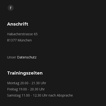
Finden Sie uns auf:
Facebook
page
opens
Anschrift
in
Habacherstrasse 65
new
81377 München
window
Unser
Datenschutz
Trainingszeiten
Montag 20.00 - 21.30 Uhr
Freitag 19.00 - 20.30 Uhr
Samstag 11.00 - 12.30 Uhr nach Absprache