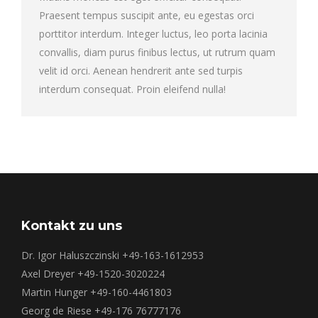
Praesent tempus suscipit ante, eu egestas orci
porttitor interdum. Integer luctus, leo porta lacinia
convallis, diam purus finibus lectus, ut rutrum quam
velit id orci. Aenean hendrerit ante sed turpis
interdum consequat. Proin eleifend nulla!
Kontakt zu uns
Dr. Igor Haluszczinski +49-163-1612953
Axel Dreyer +49-1520-3020224
Martin Hunger +49-160-4461803
Georg de Riese +49-176 76777176